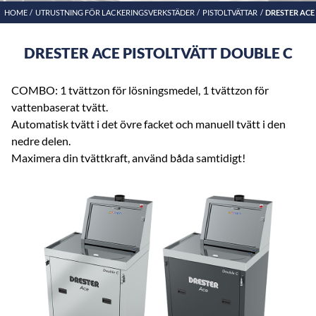
HOME
UTRUSTNING FÖR LACKERINGSVERKSTÄDER
PISTOLTVÄTTAR
DRESTER ACE
DRESTER ACE PISTOLTVÄTT DOUBLE C
COMBO: 1 tvättzon för lösningsmedel, 1 tvättzon för
vattenbaserat tvätt.
Automatisk tvätt i det övre facket och manuell tvätt i den
nedre delen.
Maximera din tvättkraft, använd båda samtidigt!