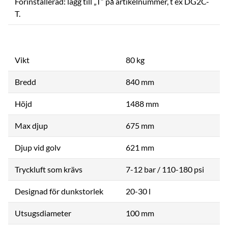
Förinstallerad: lägg till „T“ på artikelnummer, t ex DG2C-
T.
Vikt
80 kg
Bredd
840 mm
Höjd
1488 mm
Max djup
675 mm
Djup vid golv
621 mm
Tryckluft som krävs
7-12 bar / 110-180 psi
Designad för dunkstorlek
20-30 l
Utsugsdiameter
100 mm