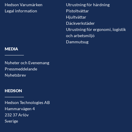
Hedson Varumärken
Utrustning för härdning
Legal information
Pistoltvättar
Hjultvättar
Däckverkstäder
Utrustning för ergonomi, logistik
och arbetsmiljö
Dammutsug
MEDIA
Nyheter och Evenemang
Pressmeddelande
Nyhetsbrev
HEDSON
Hedson Technologies AB
Hammarvägen 4
232 37 Arlöv
Sverige