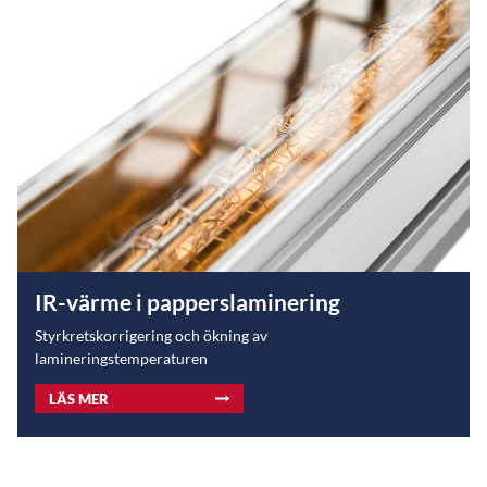
IR-värme i papperslaminering
Styrkretskorrigering och ökning av
lamineringstemperaturen
LÄS MER