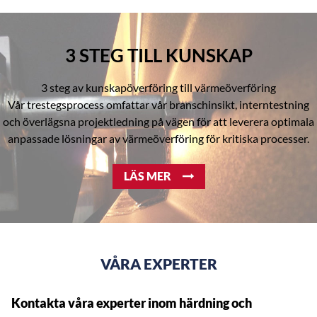
3 STEG TILL KUNSKAP
3 steg av kunskapöverföring till värmeöverföring
Vår trestegsprocess omfattar vår branschinsikt, interntestning
och överlägsna projektledning på vägen för att leverera optimala
anpassade lösningar av värmeöverföring för kritiska processer.
LÄS MER
VÅRA EXPERTER
Kontakta våra experter inom härdning och