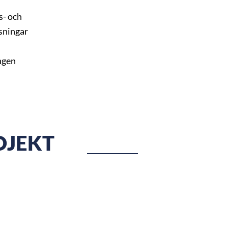
s- och
sningar
ngen
OJEKT