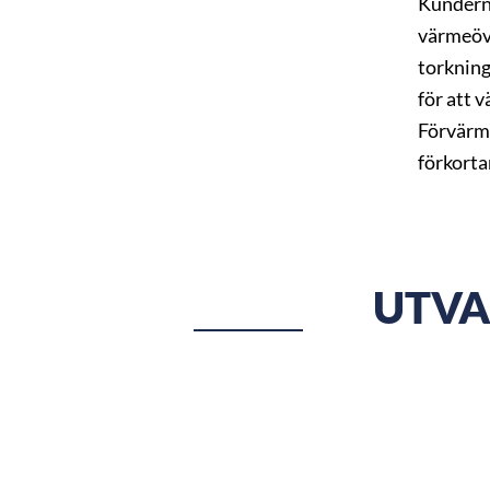
Kunderna
värmeöve
torkning
för att 
Förvärmn
förkorta
UTVA