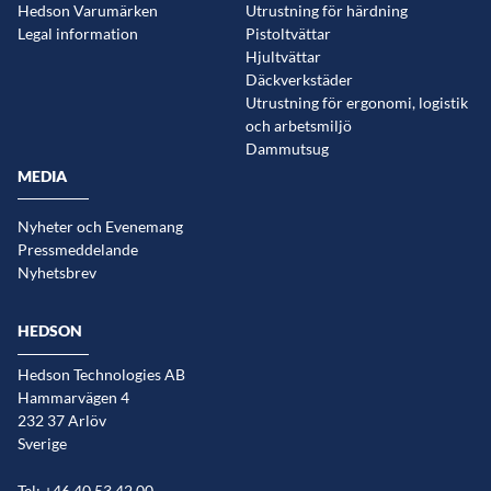
Hedson Varumärken
Utrustning för härdning
Legal information
Pistoltvättar
Hjultvättar
Däckverkstäder
Utrustning för ergonomi, logistik
och arbetsmiljö
Dammutsug
MEDIA
Nyheter och Evenemang
Pressmeddelande
Nyhetsbrev
HEDSON
Hedson Technologies AB
Hammarvägen 4
232 37 Arlöv
Sverige
Tel: +46 40 53 42 00