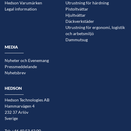
Hedson Varumärken
Utrustning för härdning
Legal information
Pistoltvättar
Hjultvättar
Däckverkstäder
Utrustning för ergonomi, logistik
och arbetsmiljö
Dammutsug
MEDIA
Nyheter och Evenemang
Pressmeddelande
Nyhetsbrev
HEDSON
Hedson Technologies AB
Hammarvägen 4
232 37 Arlöv
Sverige
Tel: +46 40 53 42 00