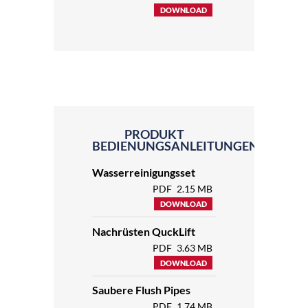
DOWNLOAD
PRODUKT
BEDIENUNGSANLEITUNGEN
Wasserreinigungsset
PDF
2.15 MB
DOWNLOAD
Nachrüsten QuckLift
PDF
3.63 MB
DOWNLOAD
Saubere Flush Pipes
PDF
1.74 MB