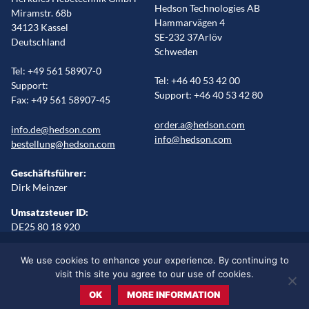
Hedson Technologies AB
Miramstr. 68b
Hammarvägen 4
34123 Kassel
SE-232 37Arlöv
Deutschland
Schweden
Tel: +49 561 58907-0
Tel: +46 40 53 42 00
Support:
Support: +46 40 53 42 80
Fax: +49 561 58907-45
order.a@hedson.com
info.de@hedson.com
info@hedson.com
bestellung@hedson.com
Geschäftsführer:
Dirk Meinzer
Umsatzsteuer ID:
DE25 80 18 920
Impressum
Rechtliche Erklärung
Cookies
Sitemap
We use cookies to enhance your experience. By continuing to
Sprache wählen/Regionen
visit this site you agree to our use of cookies.
OK
MORE INFORMATION