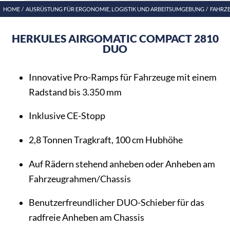
HOME
AUSRÜSTUNG FÜR ERGONOMIE, LOGISTIK UND ARBEITSUMGEBUNG
FAHRZ
HERKULES AIRGOMATIC COMPACT 2810
DUO
Innovative Pro-Ramps für Fahrzeuge mit einem
Radstand bis 3.350 mm
Inklusive CE-Stopp
2,8 Tonnen Tragkraft, 100 cm Hubhöhe
Auf Rädern stehend anheben oder Anheben am
Fahrzeugrahmen/Chassis
Benutzerfreundlicher DUO-Schieber für das
radfreie Anheben am Chassis