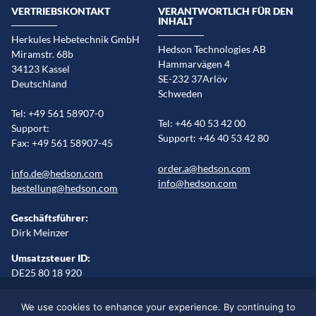
VERTRIEBSKONTAKT
VERANTWORTLICH FÜR DEN
INHALT
Herkules Hebetechnik GmbH
Hedson Technologies AB
Miramstr. 68b
Hammarvägen 4
34123 Kassel
SE-232 37Arlöv
Deutschland
Schweden
Tel: +49 561 58907-0
Tel: +46 40 53 42 00
Support:
Support: +46 40 53 42 80
Fax: +49 561 58907-45
order.a@hedson.com
info.de@hedson.com
info@hedson.com
bestellung@hedson.com
Geschäftsführer:
Dirk Meinzer
Umsatzsteuer ID:
DE25 80 18 920
Impressum
Rechtliche Erklärung
Cookies
Sitemap
We use cookies to enhance your experience. By continuing to
Sprache wählen/Regionen