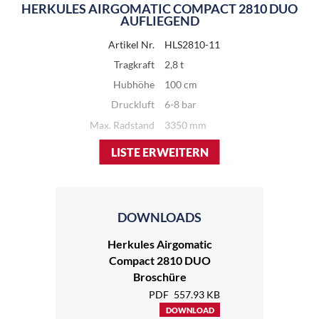
HERKULES AIRGOMATIC COMPACT 2810 DUO
AUFLIEGEND
Artikel Nr.
HLS2810-11
Tragkraft
2,8 t
Hubhöhe
100 cm
Druckluft
6-8 bar
Max. Radstand
3350 mm
Gewicht
990 kg
LISTE ERWEITERN
Größe (L/B)
4200 mm / 2050 mm
Überfahrhöhe
100 mm
Installation
aufliegend
DOWNLOADS
Herkules Airgomatic
HERKULES AIRGOMATIC COMPACT 2810 DUO
Compact 2810 DUO
BODENEBENER EINBAU
Broschüre
Artikel Nr.
HLS2810-14
PDF
557.93 KB
Tragkraft
2,8 t
DOWNLOAD