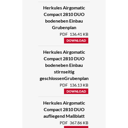
Hubhöhe
100 cm
Herkules Airgomatic
Druckluft
6-8 bar
Compact 2810 DUO
Max. Radstand
3350 mm
bodeneben Einbau
Gewicht
990 kg
Grubenplan
PDF
136.41 KB
Größe (L/B)
4200 mm / 2050 mm
DOWNLOAD
Grubentiefe
115+5 mm
Installation
bodenebener Einbau
Herkules Airgomatic
Compact 2810 DUO
bodeneben Einbau
stirnseitig
geschlossenGrubenplan
PDF
136.13 KB
DOWNLOAD
Herkules Airgomatic
Compact 2810 DUO
aufliegend Maßblatt
PDF
367.86 KB