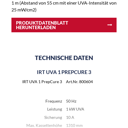
1 m (Abstand von 55 cm mit einer UVA-Intensität von
25 mW/cm2)
PRODUKTDATENBLATT
HERUNTERLADEN
TECHNISCHE DATEN
IRT UVA 1 PREPCURE 3
IRT UVA 1 PrepCure 3
Art.Nr. 800604
Frequenz
50 Hz
Leistung
1 kW UVA
Sicherung
10 A
Max. Kassettenhöhe
1310 mm