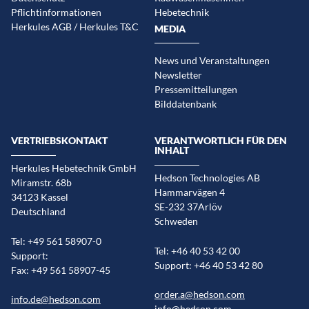
Pflichtinformationen
Hebetechnik
Herkules AGB / Herkules T&C
MEDIA
News und Veranstaltungen
Newsletter
Pressemitteilungen
Bilddatenbank
VERTRIEBSKONTAKT
VERANTWORTLICH FÜR DEN
INHALT
Herkules Hebetechnik GmbH
Hedson Technologies AB
Miramstr. 68b
Hammarvägen 4
34123 Kassel
SE-232 37Arlöv
Deutschland
Schweden
Tel: +49 561 58907-0
Tel: +46 40 53 42 00
Support:
Support: +46 40 53 42 80
Fax: +49 561 58907-45
order.a@hedson.com
info.de@hedson.com
info@hedson.com