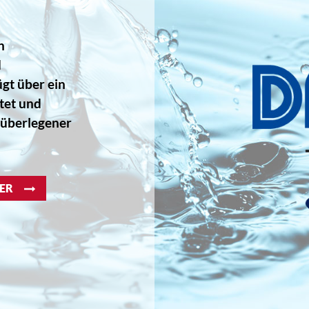
n
d
gt über ein
rtet und
 überlegener
ER