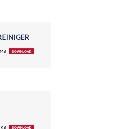
REINIGER
 MB
DOWNLOAD
 KB
DOWNLOAD