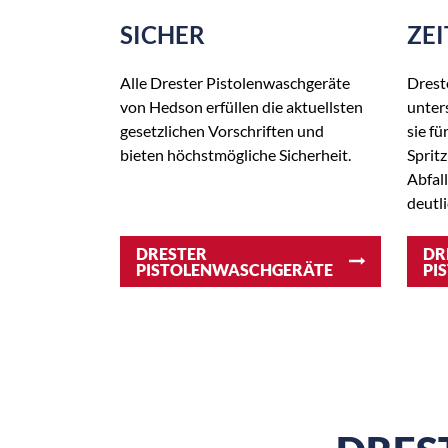
SICHER
ZE
Alle Drester Pistolenwaschgeräte
Drest
von Hedson erfüllen die aktuellsten
unters
gesetzlichen Vorschriften und
sie fü
bieten höchstmögliche Sicherheit.
Spritz
Abfal
deutl
DRESTER
DR
PISTOLENWASCHGERÄTE
PI