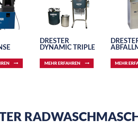
DRESTER
DRESTE
NSE
DYNAMIC TRIPLE
ABFALL
HREN
MEHR ERFAHREN
MEHR ERF
STER RADWASCHMASCH