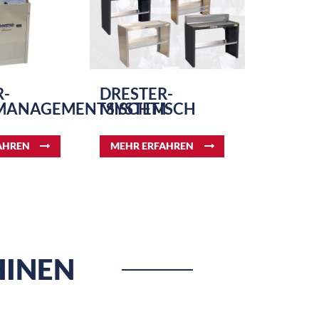
R-
DRESTER-
MANAGEMENTSYSTEM
MISCHTISCH
AHREN
MEHR ERFAHREN
INEN