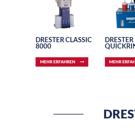
DRESTER CLASSIC
DRESTER
8000
QUICKRI
MEHR ERFAHREN
MEHR ERFA
DRE