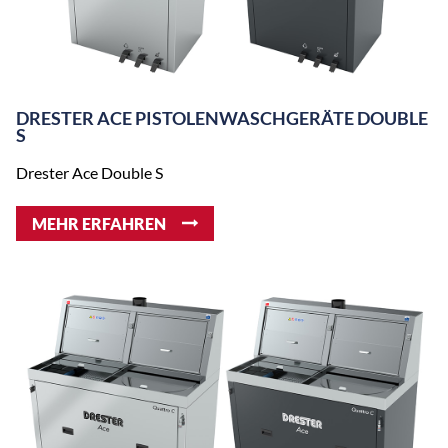
Geräts
nach Größe des ausgewählten
Behälters
OPTIONEN
DRESTER ACE PISTOLENWASCHGERÄTE DOUBLE
S
Minivent (3 Ph, 380 V, 250 W)
Art.Nr. 2050
Minivent (3 Ph, 415 V, 250 W)
Art.Nr. 2055
Drester Ace Double S
Minivent (1 Ph, 230 V, 250 W)
Art.Nr. 1294
Auffangwanne
Art.Nr. 10960
MEHR ERFAHREN
Feuchtigkeitsabscheider
Art.Nr. 4020
Airvent (Ø80 mm)
Art.Nr. 14010
Bürste
Art.Nr. 14231-A
Schlauch-Verlängerungskit
Art.Nr. 14310
(QR-10)
Ellbogen und Kragen (QR-20,
Art.Nr. 15130
QR-TT)
Airvent (QR-20, QR-TT)
Art.Nr. 15140