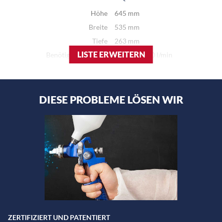
Höhe
645 mm
Breite
535 mm
Tiefe
263 mm
LISTE ERWEITERN
Benötigte Druckluft
5-12 bar, 100 l/min
Pumpenkapazität
2 l/min
Zulässige Lösemittel
Wasser und Lösemittel auf
Wasserbasis
DIESE PROBLEME LÖSEN WIR
Flüssigkeitsvolumen des
5 + 5 Liter
Geräts
DRESTER QR-TT
Höhe
667 mm
Breite
565 mm
Tiefe
264 mm
Benötigte Druckluft
5-12 bar, 100 l/min
ZERTIFIZIERT UND PATENTIERT
Pumpenkapazität
2 l/min