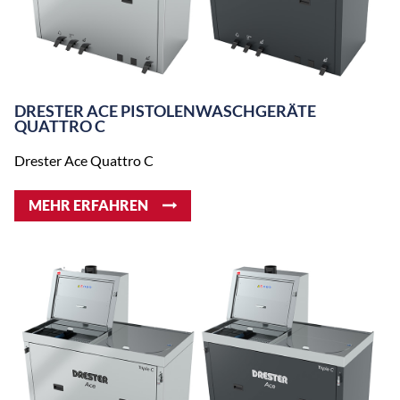
Schlauch-Verlängerungskit
Art.Nr. 15220
(QR-TT)
DRESTER ACE PISTOLENWASCHGERÄTE
QUATTRO C
Drester Ace Quattro C
MEHR ERFAHREN