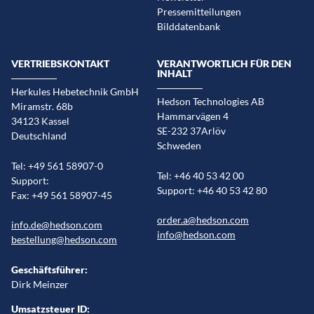
Pressemitteilungen
Bilddatenbank
VERTRIEBSKONTAKT
VERANTWORTLICH FÜR DEN
INHALT
Herkules Hebetechnik GmbH
Hedson Technologies AB
Miramstr. 68b
Hammarvägen 4
34123 Kassel
SE-232 37Arlöv
Deutschland
Schweden
Tel: +49 561 58907-0
Tel: +46 40 53 42 00
Support:
Support: +46 40 53 42 80
Fax: +49 561 58907-45
order.a@hedson.com
info.de@hedson.com
info@hedson.com
bestellung@hedson.com
Geschäftsführer:
Dirk Meinzer
Umsatzsteuer ID: