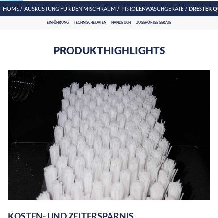
HOME
AUSRÜSTUNG FÜR DEN MISCHRAUM
PISTOLENWASCHGERÄTE
DRESTER Q
EINFÜHRUNG
TECHNISCHE DATEN
HANDBUCH
ZUGEHÖRIGE GERÄTE
PRODUKTHIGHLIGHTS
KOSTEN- UND ZEITERSPARNIS