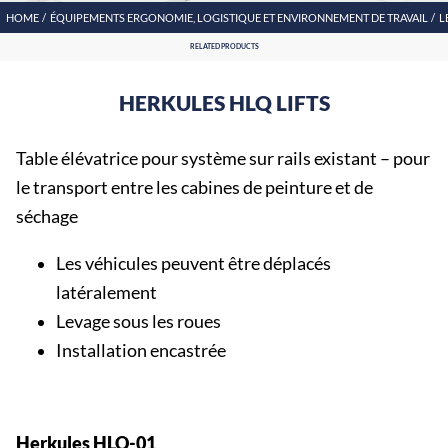
HOME
ÉQUIPEMENTS ERGONOMIE, LOGISTIQUE ET ENVIRONNEMENT DE TRAVAIL
L
RELATED PRODUCTS
HERKULES HLQ LIFTS
Table élévatrice pour système sur rails existant – pour
le transport entre les cabines de peinture et de
séchage
Les véhicules peuvent être déplacés
latéralement
Levage sous les roues
Installation encastrée
Herkules HLQ-01