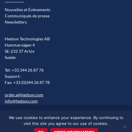
Nouvelles et Événements
Communiqués de presse
Newsletters
Hedson Technologies AB
Hammarvägen 4
SE-232 37 Arlöv
Suède
Tel: +33 344 26 87 76
Support:
Fax: +33 (0)344 26 87 78
order.a@hedson.com
info@hedson.com
Informations sur les cookies
Plan du site
Marché / régions
We use cookies to enhance your experience. By continuing to
Information légale
visit this site you agree to our use of cookies.