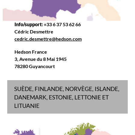
Info/support:
+33 6 37 53 62 66
Cédric Desmettre
cedric.desmettre@hedson.com
Hedson France
3, Avenue du 8 Mai 1945
78280 Guyancourt
SUÈDE, FINLANDE, NORVÈGE, ISLANDE,
DANEMARK, ESTONIE, LETTONIE ET
LITUANIE