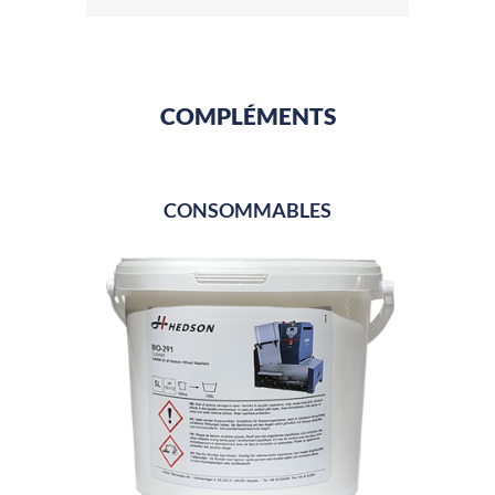
Consommation d’eau
1 litre/roue lavée
Durée du lavage/roue
Paramètres réglables de 25 à
155 secondes à la livraison :
30, 60, 90, 120 sec (séchage à
COMPLÉMENTS
l'air non inclus).
Rinçage complet
0,3 litre/roue
Inclus à la livraison
1 tapis caoutchouc, 20 kg (44
CONSOMMABLES
lbs) de granules DoublePower,
chauffage, panier à granules