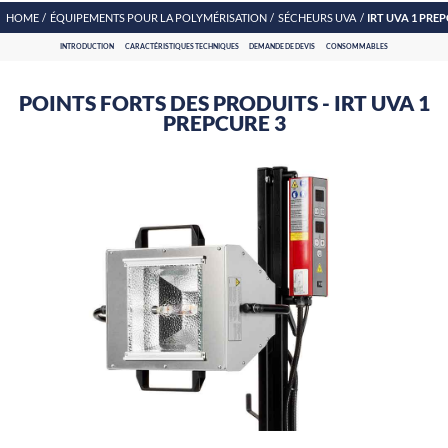
HOME
ÉQUIPEMENTS POUR LA POLYMÉRISATION
SÉCHEURS UVA
IRT UVA 1 PREP
INTRODUCTION
CARACTÉRISTIQUES TECHNIQUES
DEMANDE DE DEVIS
CONSOMMABLES
POINTS FORTS DES PRODUITS - IRT UVA 1
PREPCURE 3