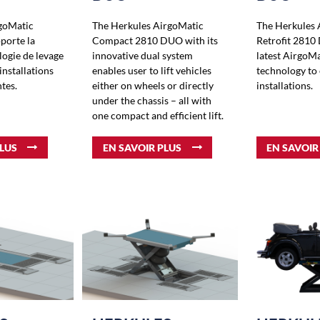
goMatic
The Herkules AirgoMatic
The Herkules 
porte la
Compact 2810 DUO with its
Retrofit 2810
logie de levage
innovative dual system
latest AirgoMat
nstallations
enables user to lift vehicles
technology to 
tes.
either on wheels or directly
installations.
under the chassis – all with
one compact and efficient lift.
PLUS
EN SAVOIR PLUS
EN SAVOIR