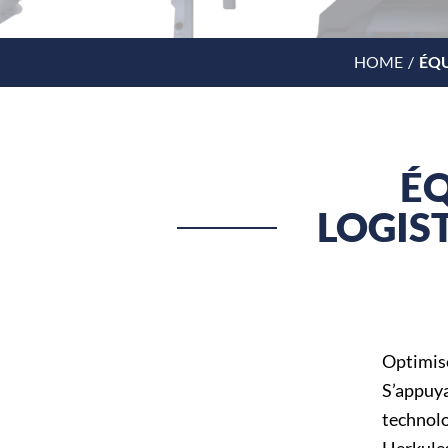
HOME
ÉQU
É
LOGIS
Optimise
S’appuya
technolo