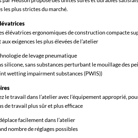
 par Hedson propose des unités sûres et durables satisfai
s les plus strictes du marché.
lévatrices
es élévatrices ergonomiques de construction compacte su
 aux exigences les plus élevées de l’atelier
hnologie de levage pneumatique
s silicone, sans substances perturbant le mouillage des pe
int wetting impairment substances (PWIS))
ires
z le travail dans l’atelier avec l’équipement approprié, pou
 de travail plus sûr et plus efficace
déplace facilement dans l’atelier
nd nombre de réglages possibles