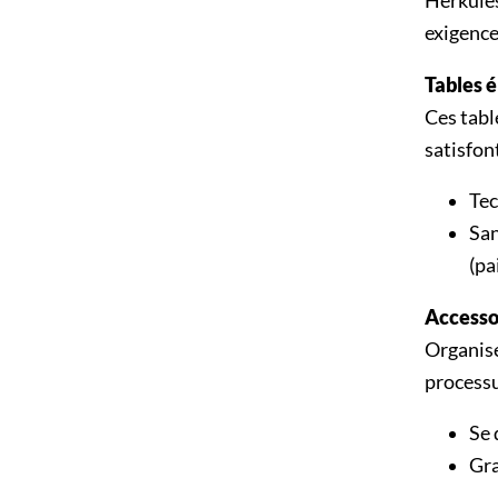
Herkules
exigence
Tables é
Ces tabl
satisfont
Tec
San
(pa
Accesso
Organise
processus
Se 
Gra