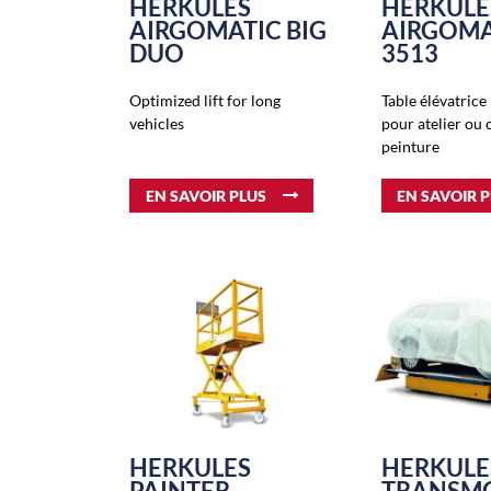
HERKULES
HERKULE
AIRGOMATIC BIG
AIRGOMA
DUO
3513
Optimized lift for long
Table élévatrice
vehicles
pour atelier ou 
peinture
EN SAVOIR PLUS
EN SAVOIR 
HERKULES
HERKULE
PAINTER
TRANSMO