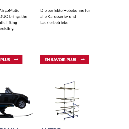
AirgoMatic
Die perfekte Hebebühne für
 DUO brings the
alle Karosserie- und
ic lifting
Lackierbetriebe
existing
 PLUS
EN SAVOIR PLUS