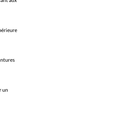
sant aux
périeure
intures
r un