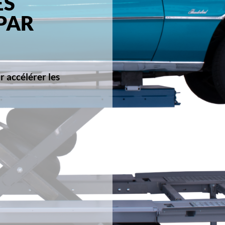
ES
PAR
gonomiques de
périeure
 plus élevées de