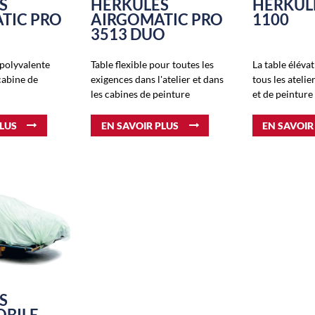
S
HERKULES
HERKUL
TIC PRO
AIRGOMATIC PRO
1100
3513 DUO
 polyvalente
Table flexible pour toutes les
La table éléva
cabine de
exigences dans l'atelier et dans
tous les atelie
les cabines de peinture
et de peinture
PLUS
EN SAVOIR PLUS
EN SAVOIR
S
BILE