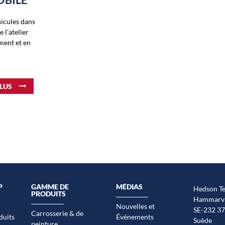
hicules dans
e l'atelier
ement et en
PLUS
P
GAMME DE
MÉDIAS
Hedson Te
PRODUITS
Hammarvä
Nouvelles et
SE-232 37
Carrosserie & de
duits
Événements
Suède
peinture