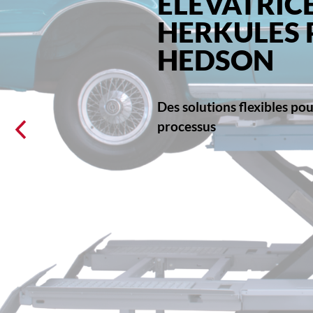
ÉLÉVATRIC
HERKULES 
HEDSON
Ces tables élévatrices er
construction compacte su
satisfont aux exigences les
l'atelier