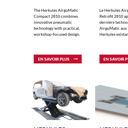
The Herkules AirgoMatic
Le Herkules Air
Compact 2810 combines
Retrofit 2810 ap
innovative pneumatic
dernière techno
technology with practical,
AirgoMatic aux i
workshop-focused design.
Herkules existan
EN SAVOIR PLUS
EN SAVOIR 