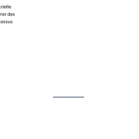
rielle
vrer des
cessus