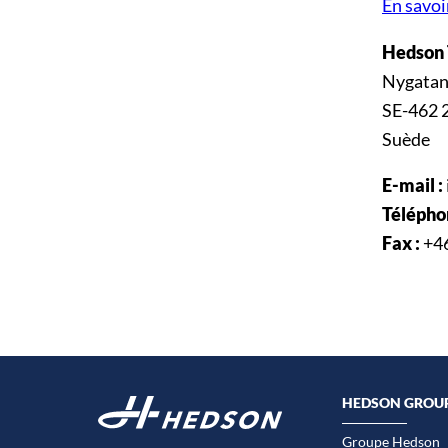
En savoi
Hedson 
Nygatan
SE-462 
Suède
E-mail :
Télépho
Fax :
+46
HEDSON GROU
Groupe Hedson