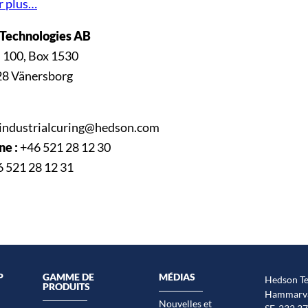
r plus…
Technologies AB
 100, Box 1530
28 Vänersborg
industrialcuring@hedson.com
ne :
+46 521 28 12 30
 521 28 12 31
P
GAMME DE
MÉDIAS
Hedson Te
PRODUITS
Hammarvä
Nouvelles et