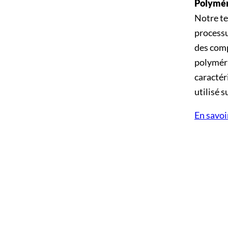
Polyméri
Notre te
processu
des comp
polyméri
caractér
utilisé s
En savoi