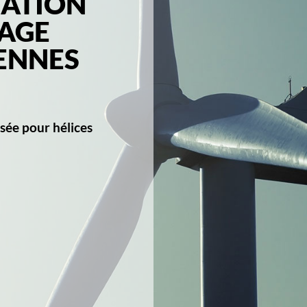
SATION
HAGE
ENNES
sée pour hélices