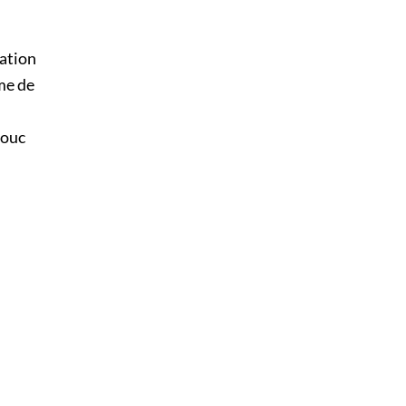
cation
me de
houc