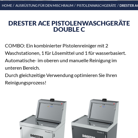
HOME
AUSRÜSTUNG FÜR DEN MISCHRAUM
PISTOLENWASCHGERÄTE
DRESTER A
DRESTER ACE PISTOLENWASCHGERÄTE
DOUBLE C
COMBO: Ein kombinierter Pistolenreiniger mit 2
Waschstationen, 1 für Lösemittel und 1 für wasserbasiert.
Automatische- im oberen und manuelle Reinigung im
unteren Bereich.
Durch gleichzeitige Verwendung optimieren Sie Ihren
Reinigungsprozess!