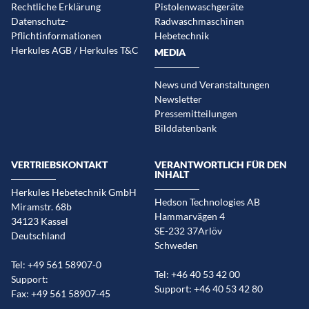
Rechtliche Erklärung
Pistolenwaschgeräte
Datenschutz-
Radwaschmaschinen
Pflichtinformationen
Hebetechnik
Herkules AGB / Herkules T&C
MEDIA
News und Veranstaltungen
Newsletter
Pressemitteilungen
Bilddatenbank
VERTRIEBSKONTAKT
VERANTWORTLICH FÜR DEN
INHALT
Herkules Hebetechnik GmbH
Hedson Technologies AB
Miramstr. 68b
Hammarvägen 4
34123 Kassel
SE-232 37Arlöv
Deutschland
Schweden
Tel: +49 561 58907-0
Tel: +46 40 53 42 00
Support:
Support: +46 40 53 42 80
Fax: +49 561 58907-45