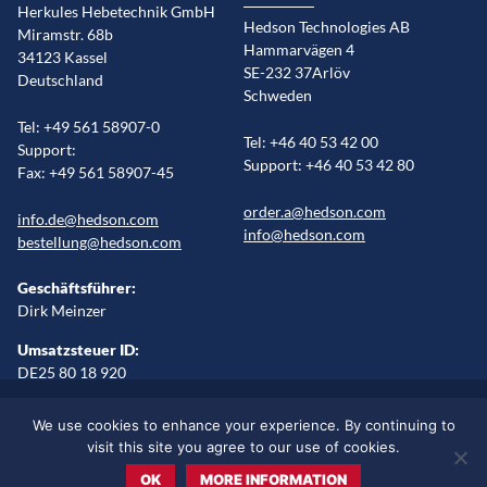
Herkules Hebetechnik GmbH
Hedson Technologies AB
Miramstr. 68b
Hammarvägen 4
34123 Kassel
SE-232 37Arlöv
Deutschland
Schweden
Tel: +49 561 58907-0
Tel: +46 40 53 42 00
Support:
Support: +46 40 53 42 80
Fax: +49 561 58907-45
order.a@hedson.com
info.de@hedson.com
info@hedson.com
bestellung@hedson.com
Geschäftsführer:
Dirk Meinzer
Umsatzsteuer ID:
DE25 80 18 920
Impressum
Rechtliche Erklärung
Cookies
Sitemap
We use cookies to enhance your experience. By continuing to
Sprache wählen/Regionen
visit this site you agree to our use of cookies.
OK
MORE INFORMATION