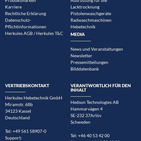
Produktmarken
Ausrüstung für die
Karriere
Lacktrocknung
Rechtliche Erklärung
Pistolenwaschgeräte
Datenschutz-
Radwaschmaschinen
Pflichtinformationen
Hebetechnik
Herkules AGB / Herkules T&C
MEDIA
News und Veranstaltungen
Newsletter
Pressemitteilungen
Bilddatenbank
VERTRIEBSKONTAKT
VERANTWORTLICH FÜR DEN
INHALT
Herkules Hebetechnik GmbH
Hedson Technologies AB
Miramstr. 68b
Hammarvägen 4
34123 Kassel
SE-232 37Arlöv
Deutschland
Schweden
Tel: +49 561 58907-0
Tel: +46 40 53 42 00
Support: